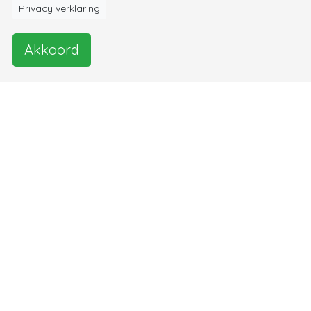
Privacy verklaring
Akkoord
© 2026
Over
Over ons
Disclaimer
Privacy
Sitemap